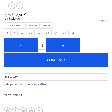
9,99
€
7,50
€
Iva Incluido
LIMPIAR
LIMPET SHELL
PEACH
WHITE
8
9
10
11
12
13
14
15
16
COMPRAR
SKU:
40449
Categorías:
Chico
,
Primavera 2026
Marca:
Name It