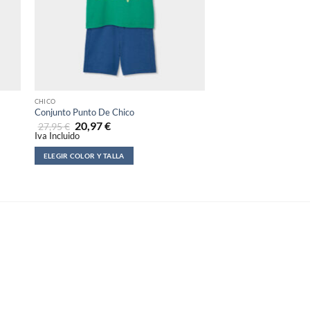
CHICO
CHICO
Conjunto Punto De Chico
Camiseta Punto Sin M
20,97
€
11,97
€
27,95
€
15,95
€
Iva Incluido
Iva Incluido
ELEGIR COLOR Y TALLA
ELEGIR COLOR Y TALLA