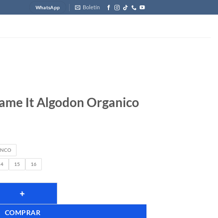
Boletín
WhatsApp
ame It Algodon Organico
ANCO
14
15
16
COMPRAR