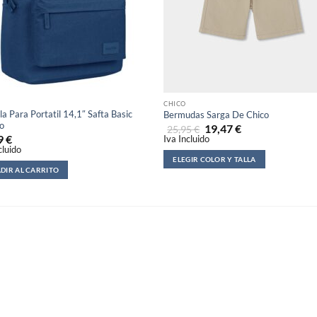
CHICO
a Para Portatil 14,1″ Safta Basic
Bermudas Sarga De Chico
o
19,47
€
25,95
€
9
€
Iva Incluido
cluido
ELEGIR COLOR Y TALLA
DIR AL CARRITO