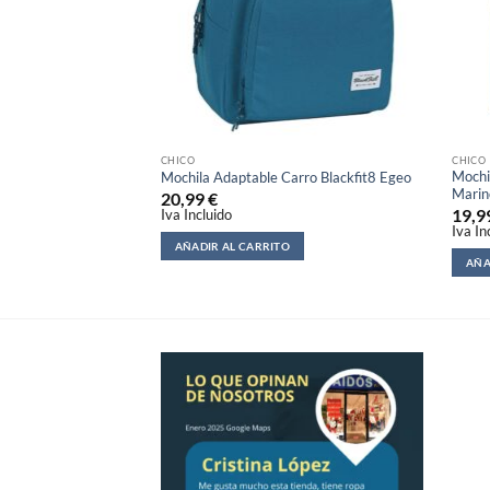
CHICO
CHICO
Mochil
Mochila Adaptable Carro Blackfit8 Egeo
Marin
20,99
€
19,9
Iva Incluido
Iva In
AÑADIR AL CARRITO
AÑA