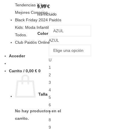
Tendencias Y Los
9,99
€
Mejores Consejos.
Iva Incluido
Black Friday 2024 Paidós
Kids: Moda Infantil para
Color
Todos.
AZUL
Club Paidós Online
Acceder
U
1
Carrito /
0,00
€
0
2
3
4
Talla
5
6
No hay productos en el
7
carrito.
8
9