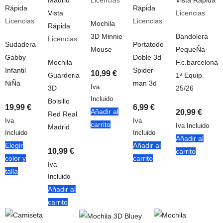
Licencias
Vista Rápida
Rápida
Rápida
Vista
Licencias
Licencias
Licencias
Mochila
Rápida
3D Minnie
Bandolera
Licencias
Sudadera
Portatodo
Mouse
PequeÑa
Gabby
Doble 3d
Mochila
F.c.barcelona
Infantil
Spider-
10,99
€
Guarderia
1ª Equip.
NiÑa
man 3d
Iva
3D
25/26
Incluido
Bolsillo
19,99
€
6,99
€
Añadir al
20,99
€
Red Real
Iva
Iva
carrito
Iva Incluido
Madrid
Incluido
Incluido
Añadir al
Elegir
Añadir al
10,99
€
carrito
color y
carrito
Iva
talla
Incluido
Añadir al
carrito