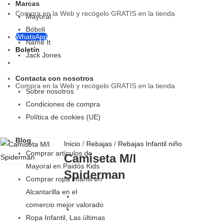
Marcas
Compra en la Web y recógelo GRATIS en la tienda
Mayoral
Bóboli
WhatsApp
Name It
Boletín
Jack Jones
Contacta con nosotros
Compra en la Web y recógelo GRATIS en la tienda
Sobre nosotros
Condiciones de compra
Política de cookies (UE)
Blog
Inicio
/
Rebajas
/
Rebajas Infantil niño
Comprar artículos de
Camiseta M/l
Mayoral en Paidós Kids
Spiderman
Comprar ropa infantil en
Alcantarilla en el
comercio mejor valorado
Ropa Infantil, Las últimas