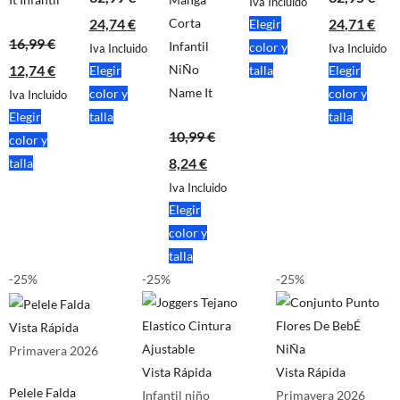
Iva Incluido
24,74
€
Corta
24,71
€
Elegir
16,99
€
Infantil
color y
Iva Incluido
Iva Incluido
12,74
€
NiÑo
Elegir
talla
Elegir
Name It
color y
color y
Iva Incluido
Elegir
talla
talla
10,99
€
color y
8,24
€
talla
Iva Incluido
Elegir
color y
talla
-25%
-25%
-25%
Vista Rápida
Primavera 2026
Vista Rápida
Vista Rápida
Pelele Falda
Infantil niño
Primavera 2026