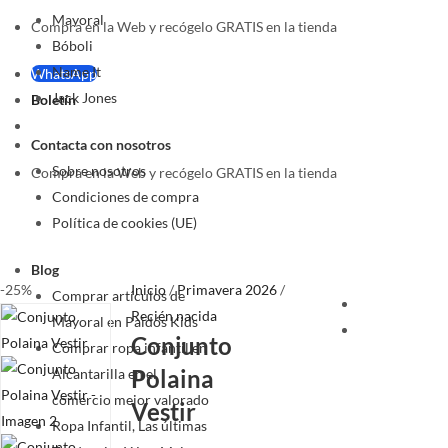
Mayoral
Compra en la Web y recógelo GRATIS en la tienda
Bóboli
Name It
WhatsApp
Jack Jones
Boletín
Contacta con nosotros
Sobre nosotros
Compra en la Web y recógelo GRATIS en la tienda
Condiciones de compra
Política de cookies (UE)
Blog
-25%
Inicio
/
Primavera 2026
/
Comprar artículos de
Recién nacida
Mayoral en Paidós Kids
Conjunto
Comprar ropa infantil en
Polaina
Alcantarilla en el
comercio mejor valorado
Vestir
Ropa Infantil, Las últimas