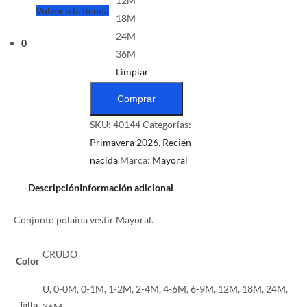
12M
Volver a la tienda
18M
24M
0
36M
Limpiar
Comprar
SKU:
40144
Categorías:
Primavera 2026
,
Recién
nacida
Marca:
Mayoral
Descripción
Información adicional
Conjunto polaina vestir Mayoral.
CRUDO
Color
U, 0-0M, 0-1M, 1-2M, 2-4M, 4-6M, 6-9M, 12M, 18M, 24M,
Talla
36M