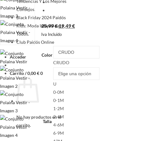
Tendencias Y Los Mejores
Consejos.
Black Friday 2024 Paidós
25,99
€
19,49
€
Kids: Moda Infantil para
Todos.
Iva Incluido
Club Paidós Online
Color
Acceder
CRUDO
Carrito /
0,00
€
0
U
0-0M
0-1M
1-2M
2-4M
No hay productos en el
Talla
4-6M
carrito.
6-9M