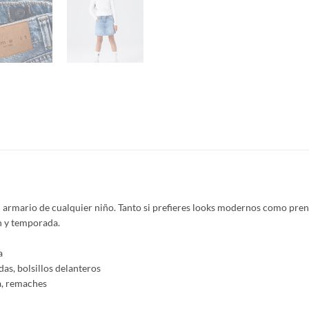
 armario de cualquier niño. Tanto si prefieres looks modernos como pren
ón y temporada.
a
das, bolsillos delanteros
ia, remaches