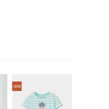
-25%
-30%