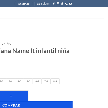
Boletín
WhatsApp
IL NIÑA
jana Name It infantil niña
2-3
3-4
4-5
5-6
6-7
7-8
8-9
COMPRAR