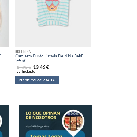
BEBÉ NIÑA
BEBÉ NIÑA
É-
Camiseta Punto Listada De NiÑa BebÉ-
Conjunto Felpa De BebÉ
infantil
22,99
€
32,95
€
13,46
€
Iva Incluido
17,95
€
Iva Incluido
ELEGIR COLOR Y TALLA
ELEGIR COLOR Y TALLA