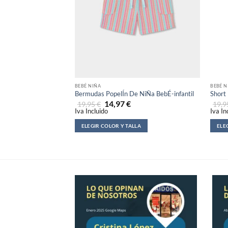
BEBÉ NIÑA
BEBÉ N
Bermudas PopelÍn De NiÑa BebÉ-infantil
Short
14,97
€
19,95
€
19,
Iva Incluido
Iva In
ELEGIR COLOR Y TALLA
ELE