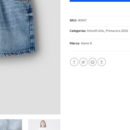
SKU:
40447
Categorías:
Infantil niña
,
Primavera 2026
Marca:
Name It