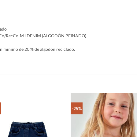
lado
80/20-Co/RecCo-MJ DENIM (ALGODÓN PEINADO)
 un mínimo de 20 % de algodón reciclado.
%
-25%