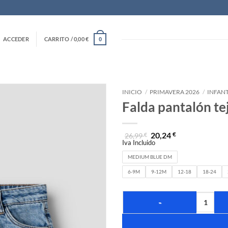
ACCEDER
CARRITO /
0,00
€
0
INICIO
/
PRIMAVERA 2026
/
INFANT
Falda pantalón te
20,24
€
26,99
€
Iva Incluido
MEDIUM BLUE DM
6-9M
9-12M
12-18
18-24