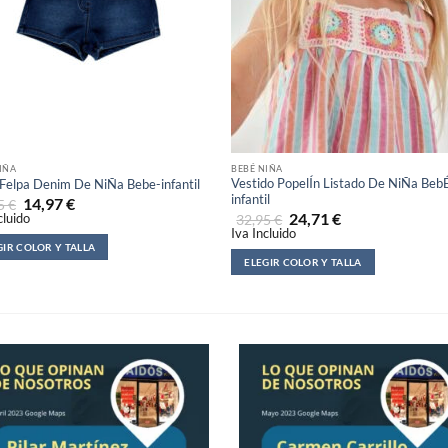
IÑA
BEBÉ NIÑA
Vestido PopelÍn Listado De NiÑa Beb
 Felpa Denim De NiÑa Bebe-infantil
infantil
14,97
€
95
€
24,71
€
cluido
32,95
€
Iva Incluido
GIR COLOR Y TALLA
ELEGIR COLOR Y TALLA