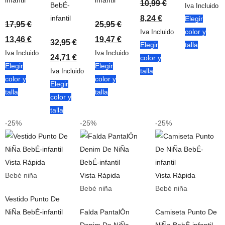
infantil
infantil
10,99
€
BebÉ-
Iva Incluido
infantil
8,24
€
Elegir
17,95
€
25,95
€
color y
Iva Incluido
13,46
€
19,47
€
32,95
€
Elegir
talla
Iva Incluido
Iva Incluido
24,71
€
color y
Elegir
Elegir
talla
Iva Incluido
color y
color y
Elegir
talla
talla
color y
talla
-25%
-25%
-25%
Vista Rápida
Bebé niña
Vista Rápida
Vista Rápida
Bebé niña
Bebé niña
Vestido Punto De
NiÑa BebÉ-infantil
Falda PantalÓn
Camiseta Punto De