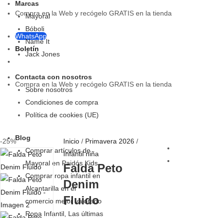
Marcas
Compra en la Web y recógelo GRATIS en la tienda
Mayoral
Bóboli
WhatsApp
Name It
Boletín
Jack Jones
Contacta con nosotros
Compra en la Web y recógelo GRATIS en la tienda
Sobre nosotros
Condiciones de compra
Política de cookies (UE)
Blog
-25%
Inicio
/
Primavera 2026
/
Comprar artículos de
Infantil niña
Mayoral en Paidós Kids
Falda Peto
Comprar ropa infantil en
Denim
Alcantarilla en el
Fluido
comercio mejor valorado
Ropa Infantil, Las últimas