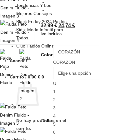
Tendencias Y Los
Mejores Consejos.
Black Friday 2024 Paidós
32,99
€
24,74
€
Kids: Moda Infantil para
Iva Incluido
Todos.
Club Paidós Online
Color
Acceder
CORAZÓN
Carrito /
0,00
€
0
U
1
2
3
4
No hay productos en el
Talla
5
carrito.
6