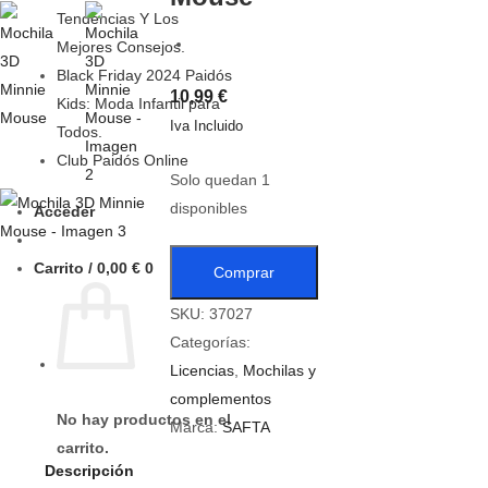
Tendencias Y Los
Mejores Consejos.
Black Friday 2024 Paidós
10,99
€
Kids: Moda Infantil para
Iva Incluido
Todos.
Club Paidós Online
Solo quedan 1
disponibles
Acceder
Carrito /
0,00
€
0
Comprar
SKU:
37027
Categorías:
Licencias
,
Mochilas y
complementos
No hay productos en el
Marca:
SAFTA
carrito.
Descripción