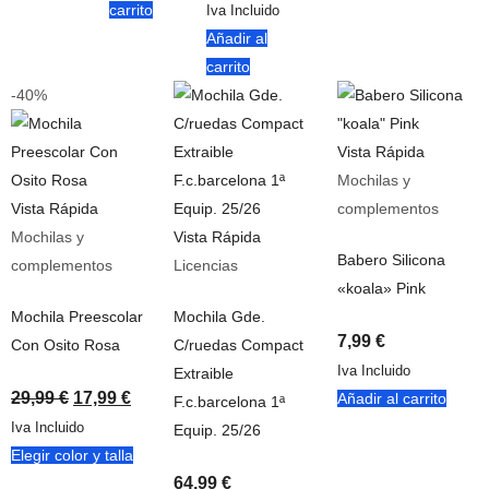
carrito
Iva Incluido
Añadir al
carrito
-40%
Vista Rápida
Mochilas y
Vista Rápida
complementos
Mochilas y
Vista Rápida
Babero Silicona
complementos
Licencias
«koala» Pink
Mochila Preescolar
Mochila Gde.
7,99
€
Con Osito Rosa
C/ruedas Compact
Iva Incluido
Extraible
29,99
€
17,99
€
Añadir al carrito
F.c.barcelona 1ª
Iva Incluido
Equip. 25/26
Elegir color y talla
64,99
€