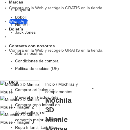
Marcas
Compra en la Web y recógelo GRATIS en la tienda
Mayoral
Bóboli
WhatsApp
Name It
Boletín
Jack Jones
Contacta con nosotros
Compra en la Web y recógelo GRATIS en la tienda
Sobre nosotros
Condiciones de compra
Política de cookies (UE)
Blog
Inicio
/
Mochilas y
Comprar artículos de
complementos
Mayoral en Paidós Kids
Mochila
Comprar ropa infantil en
3D
Alcantarilla en el
Minnie
comercio mejor valorado
Ropa Infantil, Las últimas
Mouse