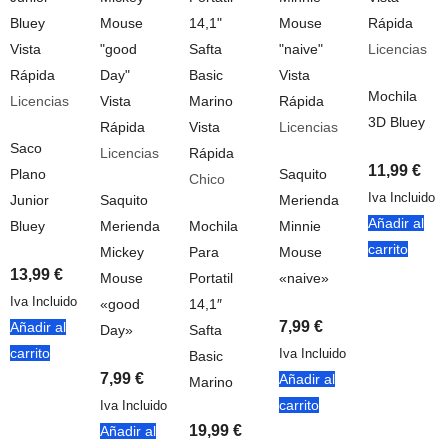
Rápida
Vista
Licencias
Rápida
Vista
Mochila
Licencias
Vista
Rápida
3D Bluey
Rápida
Vista
Licencias
Saco
Licencias
Rápida
11,99
€
Plano
Saquito
Chico
Iva Incluido
Junior
Saquito
Merienda
Añadir al
Bluey
Merienda
Mochila
Minnie
carrito
Mickey
Para
Mouse
13,99
€
Mouse
Portatil
«naive»
Iva Incluido
«good
14,1″
7,99
€
Añadir al
Day»
Safta
carrito
Iva Incluido
Basic
7,99
€
Añadir al
Marino
carrito
Iva Incluido
19,99
€
Añadir al