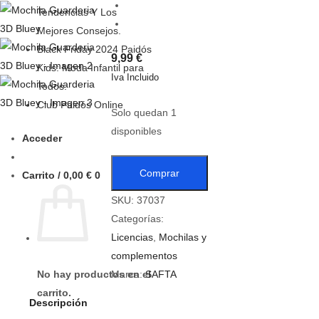
Tendencias Y Los
Mejores Consejos.
Black Friday 2024 Paidós
9,99
€
Kids: Moda Infantil para
Iva Incluido
Todos.
Club Paidós Online
Solo quedan 1
disponibles
Acceder
Comprar
Carrito /
0,00
€
0
SKU:
37037
Categorías:
Licencias
,
Mochilas y
complementos
No hay productos en el
Marca:
SAFTA
carrito.
Descripción