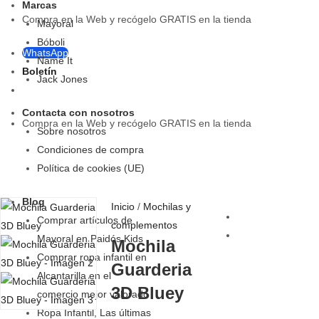
Marcas
Compra en la Web y recógelo GRATIS en la tienda
Mayoral
Bóboli
WhatsApp
Name It
Boletín
Jack Jones
Contacta con nosotros
Compra en la Web y recógelo GRATIS en la tienda
Sobre nosotros
Condiciones de compra
Política de cookies (UE)
Blog
Inicio
/
Mochilas y
Comprar artículos de
complementos
Mayoral en Paidós Kids
Mochila
Comprar ropa infantil en
Guarderia
Alcantarilla en el
3D Bluey
comercio mejor valorado
Ropa Infantil, Las últimas