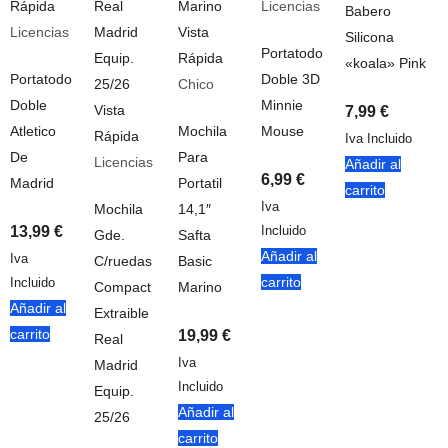
Rápida
Licencias
Babero
Licencias
Vista
Silicona
Portatodo
Rápida
«koala» Pink
Portatodo
Doble 3D
Chico
Doble
Minnie
Vista
7,99
€
Atletico
Mochila
Mouse
Rápida
Iva Incluido
De
Para
Licencias
Añadir al
6,99
€
Madrid
Portatil
carrito
Iva
Mochila
14,1″
13,99
€
Incluido
Gde.
Safta
Añadir al
Iva
C/ruedas
Basic
carrito
Incluido
Compact
Marino
Añadir al
Extraible
carrito
19,99
€
Real
Iva
Madrid
Incluido
Equip.
Añadir al
25/26
carrito