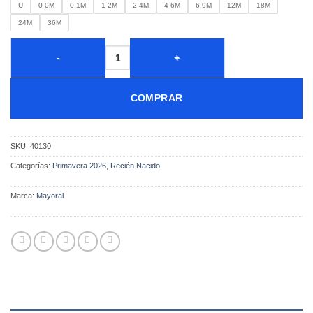
U
0-0M
0-1M
1-2M
2-4M
4-6M
6-9M
12M
18M
24M
36M
COMPRAR
SKU:
40130
Categorías:
Primavera 2026
,
Recién Nacido
Marca:
Mayoral