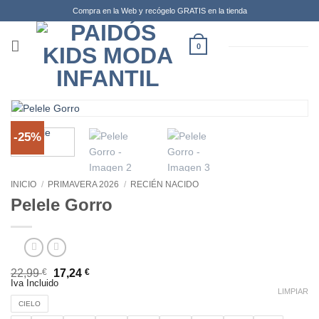
Compra en la Web y recógelo GRATIS en la tienda
0
-25%
INICIO
/
PRIMAVERA 2026
/
RECIÉN NACIDO
Pelele Gorro
22,99
€
17,24
€
Iva Incluido
LIMPIAR
CIELO