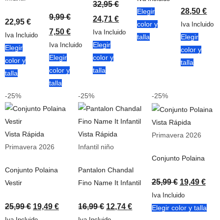
32,95
€
28,50
€
Elegir
9,99
€
24,71
€
22,95
€
color y
Iva Incluido
7,50
€
Iva Incluido
Iva Incluido
talla
Elegir
Elegir
Iva Incluido
Elegir
color y
Elegir
color y
color y
talla
color y
talla
talla
talla
-25%
-25%
-25%
Vista Rápida
Vista Rápida
Vista Rápida
Primavera 2026
Primavera 2026
Infantil niño
Conjunto Polaina
Conjunto Polaina
Pantalon Chandal
25,99
€
19,49
€
Vestir
Fino Name It Infantil
Iva Incluido
25,99
€
19,49
€
16,99
€
12,74
€
Elegir color y talla
Iva Incluido
Iva Incluido