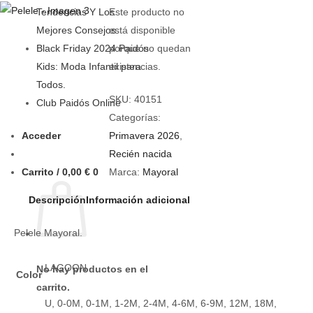
Tendencias Y Los
Este producto no
Mejores Consejos.
está disponible
Black Friday 2024 Paidós
porque no quedan
Kids: Moda Infantil para
existencias.
Todos.
SKU:
40151
Club Paidós Online
Categorías:
Acceder
Primavera 2026
,
Recién nacida
Carrito /
0,00
€
0
Marca:
Mayoral
Descripción
Información adicional
Pelele Mayoral.
LAGOON
No hay productos en el
Color
carrito.
U, 0-0M, 0-1M, 1-2M, 2-4M, 4-6M, 6-9M, 12M, 18M,