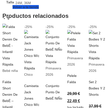
Talla
24M, 36M
Volver a la tienda
Productos relacionados
0
-25%
-25%
-25%
-25%
Vista
Rápida
Vista
Vista
Vista
Primavera
Rápida
Vista
Rápida
Rápida
2026
Primavera
Rápida
Primavera
Bebé niña
2026
Chico
2026
Pelele
Falda
Falda
Set 2
Camiseta
Conjunto
Short
Bodies Y 2
Jack
Punto De
29,99
€
Denim De
Shorts
Jones
BebÉ NiÑo
BebÉ –
22,49
€
Chico M/c
37,99
€
Infantil
Iva Incluido