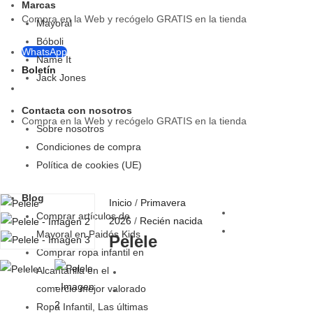
Marcas
Compra en la Web y recógelo GRATIS en la tienda
Mayoral
Bóboli
WhatsApp
Name It
Boletín
Jack Jones
Contacta con nosotros
Compra en la Web y recógelo GRATIS en la tienda
Sobre nosotros
Condiciones de compra
Política de cookies (UE)
Blog
Inicio
/
Primavera
Comprar artículos de
2026
/
Recién nacida
Mayoral en Paidós Kids
Pelele
Comprar ropa infantil en
Alcantarilla en el
comercio mejor valorado
Ropa Infantil, Las últimas