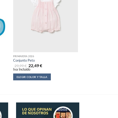
PRIMAVERA 2026
LICENCIAS
Conjunto Peto
Mochila Guarderia 3D 
22,49
€
9,99
€
29,99
€
Iva Incluido
Iva Incluido
ELEGIR COLOR Y TALLA
AÑADIR AL CARRITO