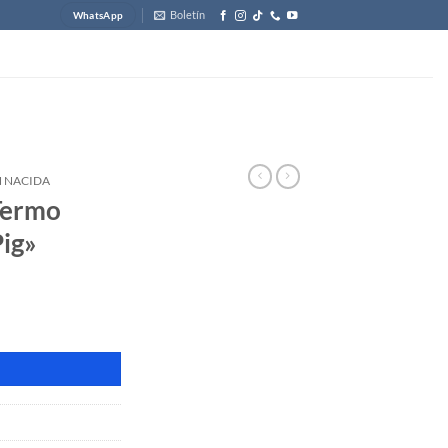
Boletín
WhatsApp
N NACIDA
Termo
Pig»