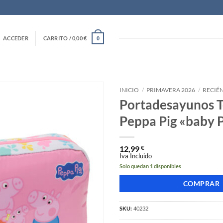
ACCEDER
CARRITO /
0,00
€
0
INICIO
/
PRIMAVERA 2026
/
RECIÉ
Portadesayunos 
Peppa Pig «baby 
12,99
€
Iva Incluido
Solo quedan 1 disponibles
COMPRAR
SKU:
40232