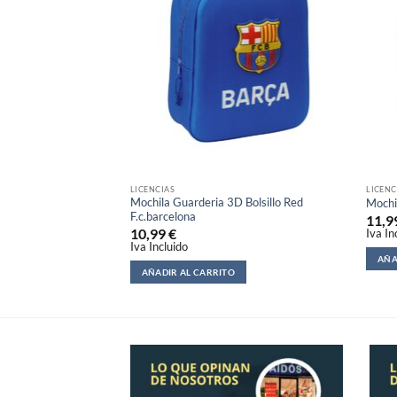
LICENCIAS
LICENC
Mochila Guarderia 3D Bolsillo Red
Mochi
F.c.barcelona
11,9
10,99
€
Iva In
Iva Incluido
AÑA
AÑADIR AL CARRITO