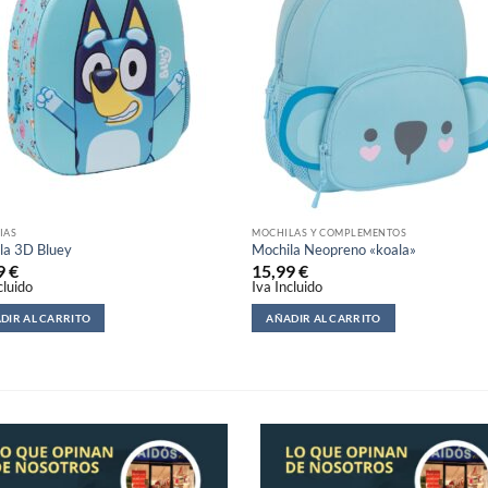
IAS
MOCHILAS Y COMPLEMENTOS
la 3D Bluey
Mochila Neopreno «koala»
9
€
15,99
€
cluido
Iva Incluido
DIR AL CARRITO
AÑADIR AL CARRITO