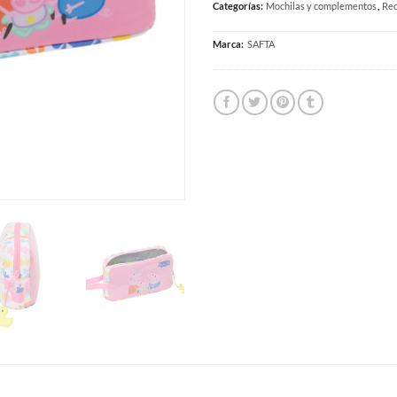
Categorías:
Mochilas y complementos
,
Rec
Marca:
SAFTA