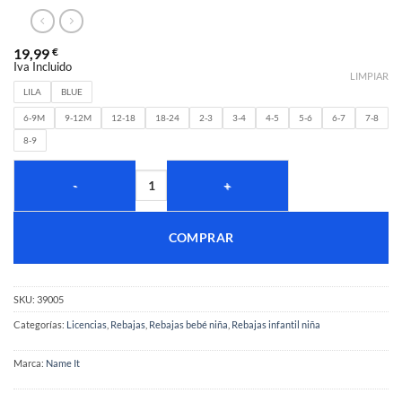
19,99
€
Iva Incluido
LIMPIAR
LILA
BLUE
6-9M
9-12M
12-18
18-24
2-3
3-4
4-5
5-6
6-7
7-8
8-9
COMPRAR
SKU:
39005
Categorías:
Licencias
,
Rebajas
,
Rebajas bebé niña
,
Rebajas infantil niña
Marca:
Name It