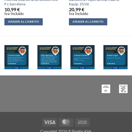
F.c.barcelona
Equip. 25/26
10,99
€
20,99
€
Iva Incluido
Iva Incluido
AÑADIR AL CARRITO
AÑADIR AL CARRITO
Copyright 2026 © Paidós Kids